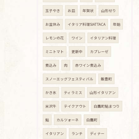
玉子やき
お皿
年賀状
山形せり
お盆休み
イタリア料理SIATTACA
年始
レモンの花
ワイン
イタリアン料理
ミニトマト
更新中
カプレーゼ
煮込み
肉
赤ワイン煮込み
スノーエッグフェスティバル
飯豊町
かき氷
ティラミス
山形イタリアン
米沢牛
テイクアウト
白鷹町鮎まつり
鮎
カルツォーネ
白鷹町
イタリアン
ランチ
ディナー