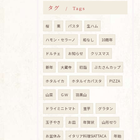
タグ
Tags
桜
栗
パスタ
生ハム
ハモン・セラーノ
和なし
10周年
ドルチェ
お知らせ
クリスマス
新年
大蔵寺
初詣
ぶたさんカップ
ホタルイカ
ホタルイカパスタ
PIZZA
山菜
ＧＷ
羽黒山
ドライミニトマト
里芋
グラタン
玉子やき
お皿
年賀状
山形せり
お盆休み
イタリア料理SIATTACA
年始