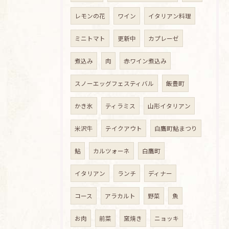
レモンの花
ワイン
イタリアン料理
ミニトマト
更新中
カプレーゼ
煮込み
肉
赤ワイン煮込み
スノーエッグフェスティバル
飯豊町
かき氷
ティラミス
山形イタリアン
米沢牛
テイクアウト
白鷹町鮎まつり
鮎
カルツォーネ
白鷹町
イタリアン
ランチ
ディナー
コース
アラカルト
野菜
魚
お肉
前菜
窯焼き
ニョッキ