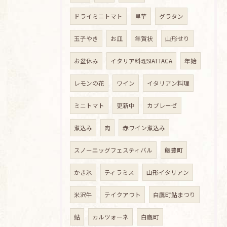
ドライミニトマト
里芋
グラタン
玉子やき
お皿
年賀状
山形せり
お盆休み
イタリア料理SIATTACA
年始
レモンの花
ワイン
イタリアン料理
ミニトマト
更新中
カプレーゼ
煮込み
肉
赤ワイン煮込み
スノーエッグフェスティバル
飯豊町
かき氷
ティラミス
山形イタリアン
米沢牛
テイクアウト
白鷹町鮎まつり
鮎
カルツォーネ
白鷹町