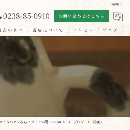
桜咲く
0238-85-0910
お問い合わせはこちら
表あいさつ
当店について
アクセス
ブログ
パスタ
ピザ
サラダ
ワイン
山形産
のイタリアンならイタリア料理 SIATTACA
ブログ
桜咲く