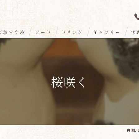
のおすすめ
フード
ドリンク
ギャラリー
代
桜咲く
白鷹町