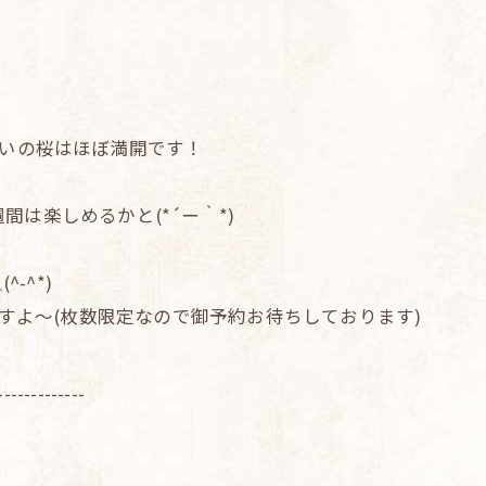
沿いの桜はほぼ満開です！
は楽しめるかと(*´ー｀*)
-^*)
ますよ～(枚数限定なので御予約お待ちしております)
-------------